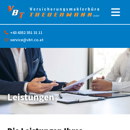
+43 4352 351 31 11

service@vbt.co.at

Leistungen